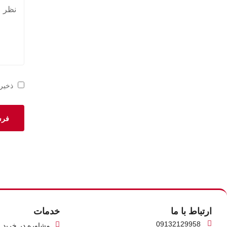
ذخیره
ارتباط با ما
خدمات
09132129958
مشاوره در خرید