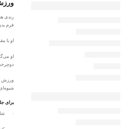
ورزش
فرم بدن 
او با م
دوچرخه‌
شیوه‌ای
برای جلسه آ
· شلو
· کفش