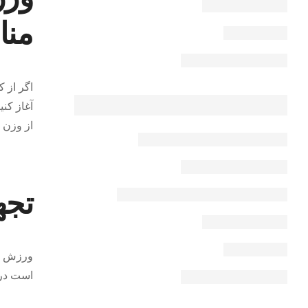
من
از وزن 
تجهی
است در 