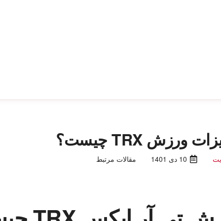
ت ورزش TRX چیست؟
یت
10 دی 1401
مقالات مرتبط
ورزش ت