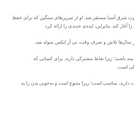
یک عضو نیروی دریایی ایالات متحده آمریکا، در سال 1997 در جنوب شرق آسیا مستقر شد. او از تمرین‌های سنگین که برای حفظ
از کند. بنابراین، ایده‌ی جدیدی را ارائه کرد.
از سال‌ها تلاش و صرف وقت، تی آر ایکس متولد شد.
 به یوگا و پیلاتس علاقه دارند، می‌توانند به TRX نیز علاقه‌مند باشند؛ زیرا نقاط مشترکی دارند. برای کسانی که
لی است.
که HIIT (تمرین‌های شدتی) را دوست دارند، مناسب است؛ زیرا متنوع است و به‌خوبی بدن را به