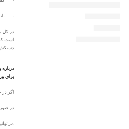
· تاپ 
در کل م
است که ش
دستکش و
درباره ورزش TRX چه چیزه
برای ورزش TRX باید چقدر هز
اگر در خانه قصد انجام ورزش RX
در صورت
می‌‎توانیم بگوییم بند و یک نقطه اتصال محکم بندها، وسایل لازم برای شروع این ورزش است.